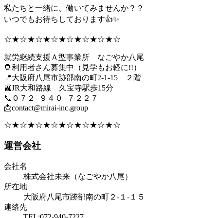
私たちと一緒に、働いてみませんか？？
いつでもお待ちしております👍✨
☆★☆★☆★☆★☆★☆★☆★☆
就労継続支援Ａ型事業所 なごやか八尾
🌻利用者さん募集中（見学もお軽に!!）
📍大阪府八尾市跡部南の町2-1-15 ２階
🚉JR大和路線 久宝寺駅歩15分
📞０７２−９４０−７２２７
📩contact@mirai-inc.group
☆★☆★☆★☆★☆★☆★☆★☆
運営会社
会社名
株式会社未来（なごやか八尾）
所在地
大阪府八尾市跡部南の町２-１-１５
連絡先
TEL:072-940-7227